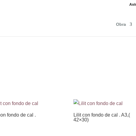
Avi
Obra
 con fondo de cal .
Lilit con fondo de cal . A3,(
42×30)