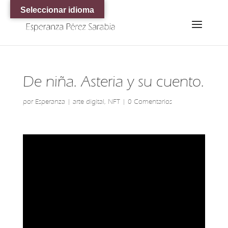
Seleccionar idioma
De niña. Asteria y su cuento.
por
Esperanza
|
arte digital
,
NFT
|
0 Comentarios